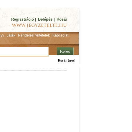
Regisztráció
|
Belépés
|
Kosár
yv
Játék
Rendelési feltételek
Kapcsolat
Kosár üres!