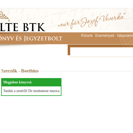
Rólunk
Események
Gépeskön
Szerzők - Boethius
Megjelent könyvei:
Tanítás a zenéről/ De institutione musica