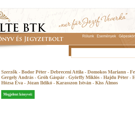
Rólunk
Események
Gépeskön
Szerzők - Bodor Péter - Debreceni Attila - Domokos Mariann - Fel
Gergely András - Gróh Gáspár - Györffy Miklós - Hajdu Péter - H
Hózsa Éva - Józan Ildikó - Karasszon István - Kiss Álmos
Megjelent könyvei: