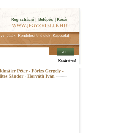
Regisztráció
|
Belépés
|
Kosár
yv
Játék
Rendelési feltételek
Kapcsolat
Kosár üres!
dmájer Péter - Fórizs Gergely -
ites Sándor - Horváth Iván -