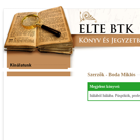
Szerzők - Boda Miklós
Megjelent könyvei:
Itáliából Itáliába. Püspökök, prof