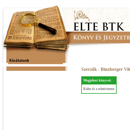
Szerzők - Binzberger V
Megjelent könyvei:
Kuhn és a relativizmus