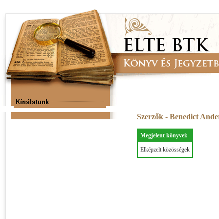
Szerzők - Benedict And
Megjelent könyvei:
Elképzelt közösségek