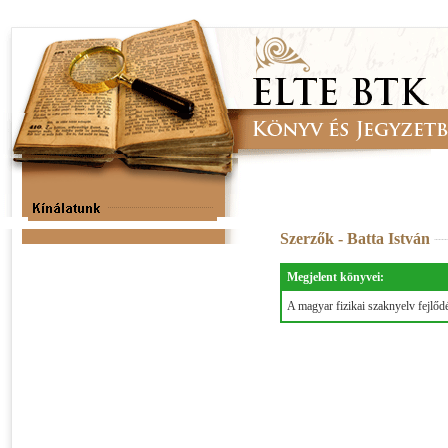
Szerzők - Batta István
Megjelent könyvei:
A magyar fizikai szaknyelv fejlőd