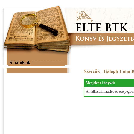
Szerzők - Balogh Lídia 
Megjelent könyvei:
Antidiszkriminációs és esélyegyen