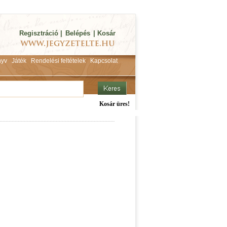
Regisztráció
|
Belépés
|
Kosár
yv
Játék
Rendelési feltételek
Kapcsolat
Kosár üres!