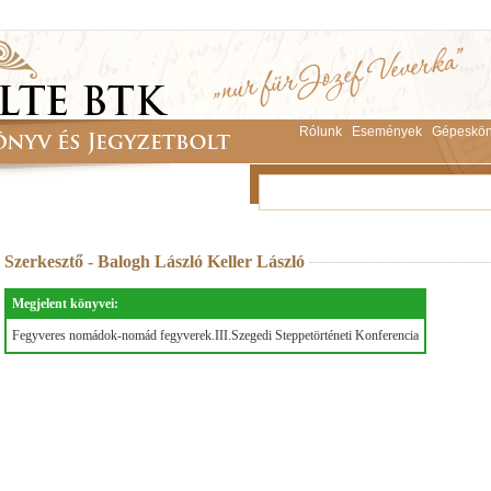
Rólunk
Események
Gépeskön
Szerkesztő - Balogh László Keller László
Megjelent könyvei:
Fegyveres nomádok-nomád fegyverek.III.Szegedi Steppetörténeti Konferencia