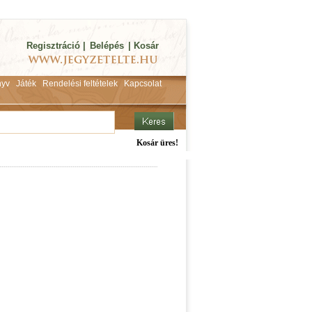
Regisztráció
|
Belépés
|
Kosár
yv
Játék
Rendelési feltételek
Kapcsolat
Kosár üres!