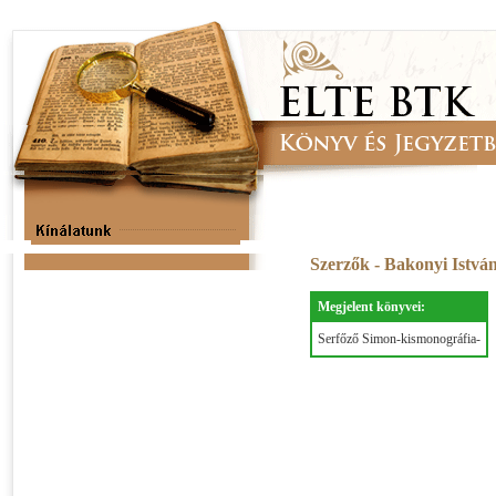
Szerzők - Bakonyi Istvá
Megjelent könyvei:
Serfőző Simon-kismonográfia-