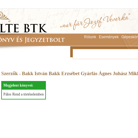
Rólunk
Események
Gépeskön
Szerzők - Bakk István Bakk Erzsébet Gyárfás Ágnes Juhász Mik
Megjelent könyvei:
Pálos Rend a történelemben