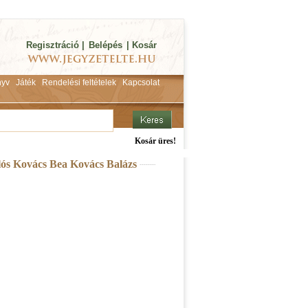
Regisztráció
|
Belépés
|
Kosár
yv
Játék
Rendelési feltételek
Kapcsolat
Kosár üres!
lós Kovács Bea Kovács Balázs