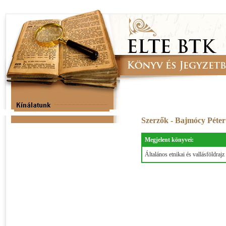
Szerzők - Bajmócy Péte
Megjelent könyvei:
Általános etnikai és vallásföldrajz