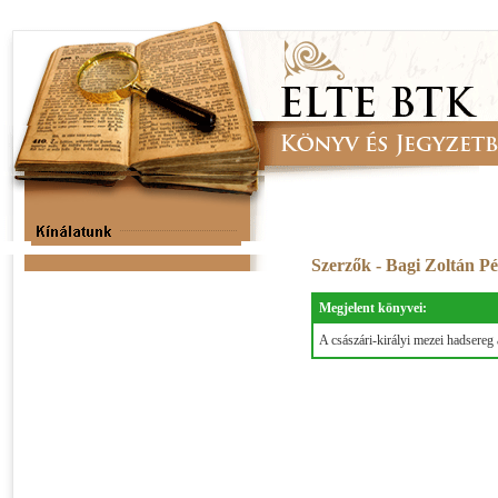
Szerzők - Bagi Zoltán P
Megjelent könyvei:
A császári-királyi mezei hadsereg