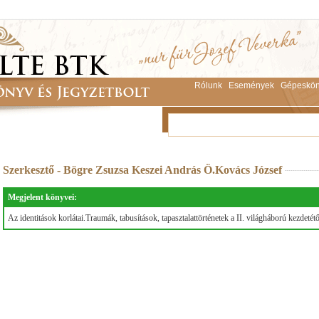
Rólunk
Események
Gépeskön
Szerkesztő - Bögre Zsuzsa Keszei András Ö.Kovács József
Megjelent könyvei:
Az identitások korlátai.Traumák, tabusítások, tapasztalattörténetek a II. világháború kezdetétő