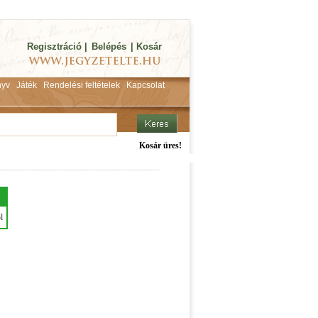
Regisztráció
|
Belépés
|
Kosár
yv
Játék
Rendelési feltételek
Kapcsolat
Kosár üres!
l