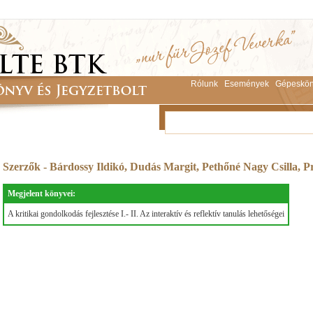
Rólunk
Események
Gépeskön
Szerzők - Bárdossy Ildikó, Dudás Margit, Pethőné Nagy Csilla, P
Megjelent könyvei:
A kritikai gondolkodás fejlesztése I.- II. Az interaktív és reflektív tanulás lehetőségei