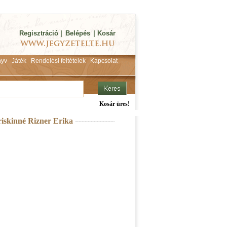
Regisztráció
|
Belépés
|
Kosár
yv
Játék
Rendelési feltételek
Kapcsolat
Kosár üres!
riskinné Rizner Erika