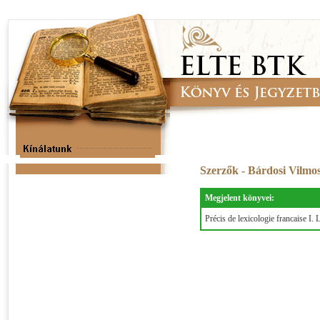
Szerzők - Bárdosi Vilmo
Megjelent könyvei:
Précis de lexicologie francaise I.