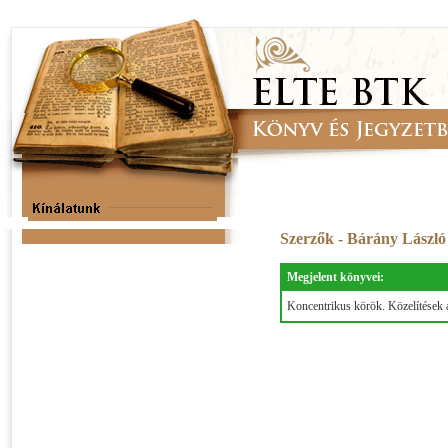
Szerzők - Bárány Lászl
Megjelent könyvei:
Koncentrikus körök. Közelítések