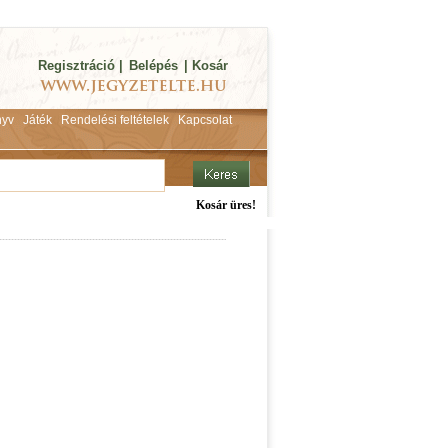
Regisztráció
|
Belépés
|
Kosár
yv
Játék
Rendelési feltételek
Kapcsolat
Kosár üres!