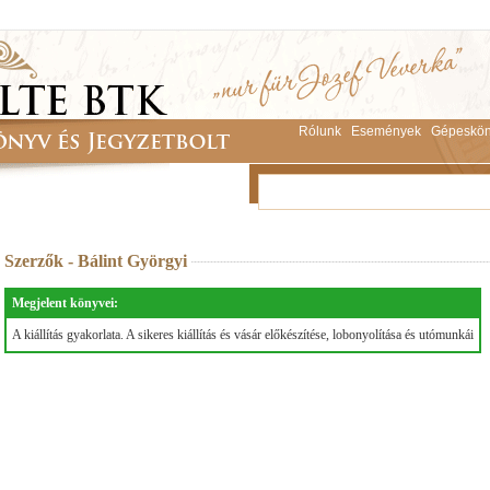
Rólunk
Események
Gépeskön
Szerzők - Bálint Györgyi
Megjelent könyvei:
A kiállítás gyakorlata. A sikeres kiállítás és vásár előkészítése, lobonyolítása és utómunkái