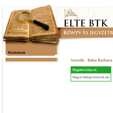
Szerzők - Bába Barbar
Megjelent könyvei:
Magyar földrajzi köznevek tára