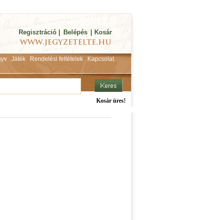
Regisztráció
|
Belépés
|
Kosár
yv
Játék
Rendelési feltételek
Kapcsolat
Kosár üres!