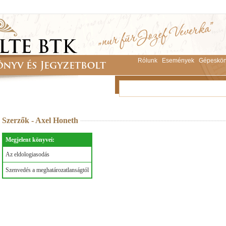
Rólunk
Események
Gépeskön
Szerzők - Axel Honeth
Megjelent könyvei:
Az eldologiasodás
Szenvedés a meghatározatlanságtól