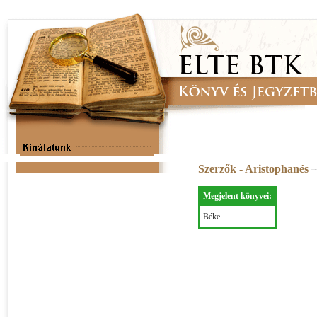
Szerzők - Aristophanés
Megjelent könyvei:
Béke