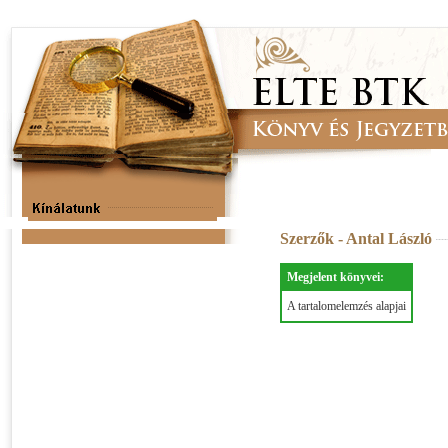
Szerzők - Antal László
Megjelent könyvei:
A tartalomelemzés alapjai