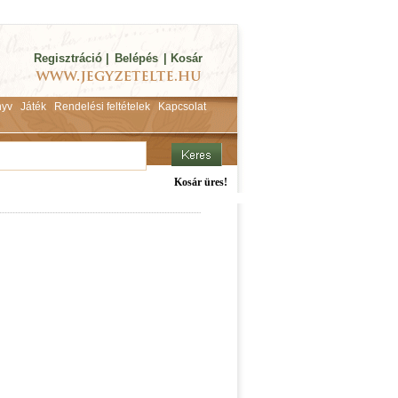
Regisztráció
|
Belépés
|
Kosár
yv
Játék
Rendelési feltételek
Kapcsolat
Kosár üres!