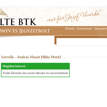
Rólunk
Események
Gépeskön
Szerzők - András Masát Hilda Merkl
Megjelent könyvei:
Norlitt.Teksterfra den norske litteratur for universitetsbruk