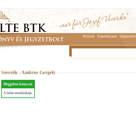
Rólunk
Események
Gépeskön
Szerzők - Ambrus Gergely
Megjelent könyvei:
A tudat metafizikája