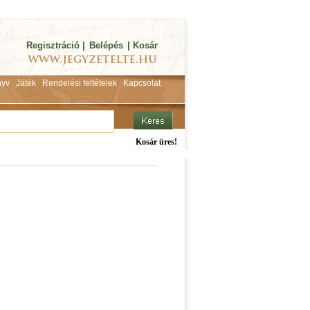
Regisztráció
|
Belépés
|
Kosár
yv
Játék
Rendelési feltételek
Kapcsolat
Kosár üres!