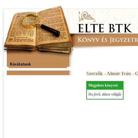
Szerzők - Almár Iván - 
Megjelent könyvei:
Ha jövő, akkor világűr