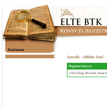
Szerzők - Alföldy Jenő
Megjelent könyvei:
A Hívó Hang. Bevezetés Tornai Jó