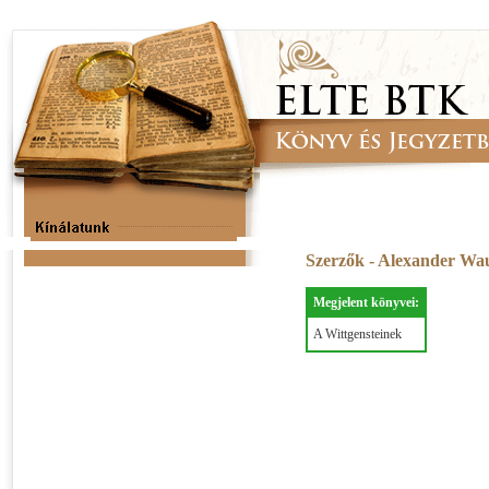
Szerzők - Alexander W
Megjelent könyvei:
A Wittgensteinek