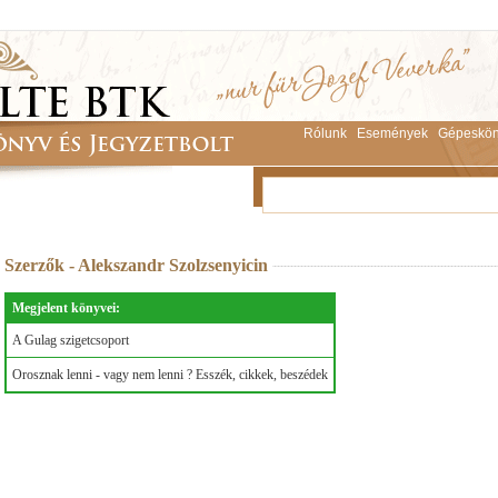
Rólunk
Események
Gépeskön
Szerzők - Alekszandr Szolzsenyicin
Megjelent könyvei:
A Gulag szigetcsoport
Orosznak lenni - vagy nem lenni ? Esszék, cikkek, beszédek