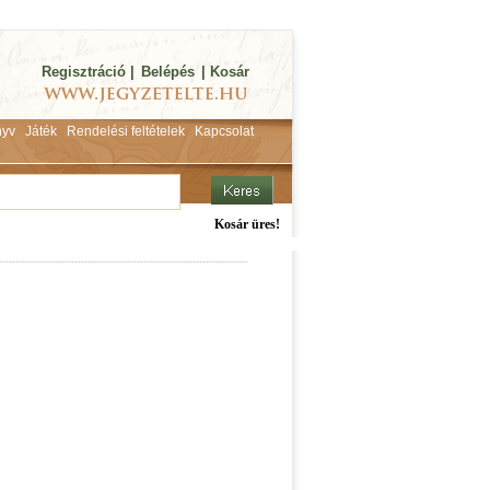
Regisztráció
|
Belépés
|
Kosár
yv
Játék
Rendelési feltételek
Kapcsolat
Kosár üres!