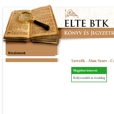
Szerzők - Alan Sears - 
Megjelent könyvei:
Hollywoodtól az óvodákig