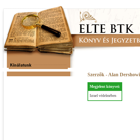
Szerzők - Alan Dershow
Megjelent könyvei:
Izrael védelmében