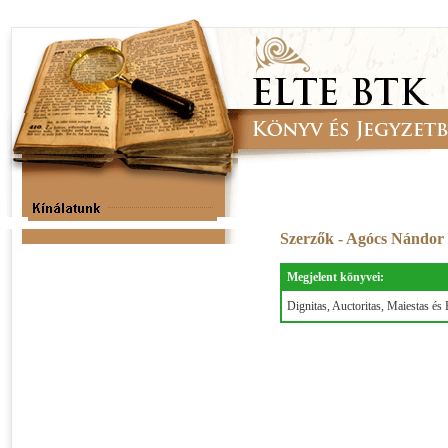
Szerzők - Agócs Nándor
Megjelent könyvei:
Dignitas, Auctoritas, Maiestas és