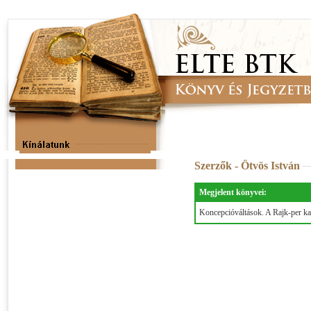
Szerzők - Ötvös István
Megjelent könyvei:
Koncepcióváltások. A Rajk-per ka