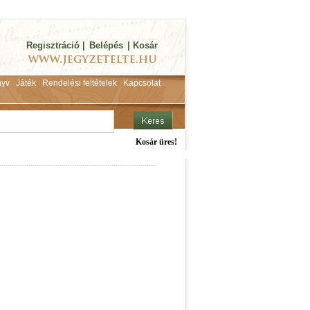
Regisztráció
|
Belépés
|
Kosár
yv
Játék
Rendelési feltételek
Kapcsolat
Kosár üres!