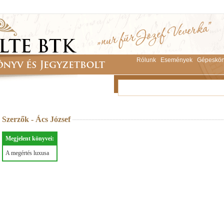
Rólunk
Események
Gépeskön
Szerzők - Ács József
Megjelent könyvei:
A megértés luxusa