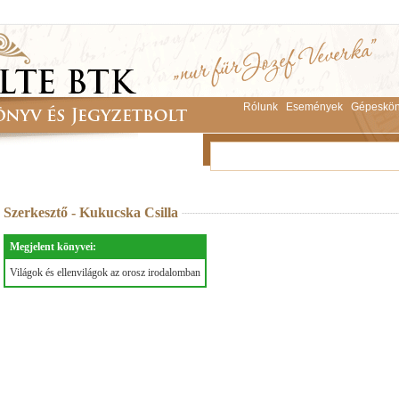
Rólunk
Események
Gépeskön
Szerkesztő - Kukucska Csilla
Megjelent könyvei:
Világok és ellenvilágok az orosz irodalomban