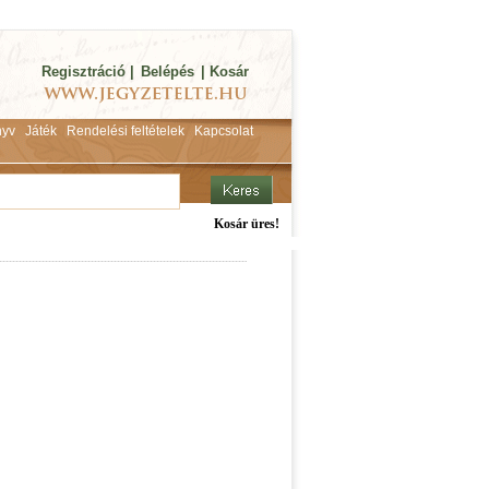
Regisztráció
|
Belépés
|
Kosár
yv
Játék
Rendelési feltételek
Kapcsolat
Kosár üres!