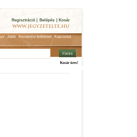
Regisztráció
|
Belépés
|
Kosár
yv
Játék
Rendelési feltételek
Kapcsolat
Kosár üres!