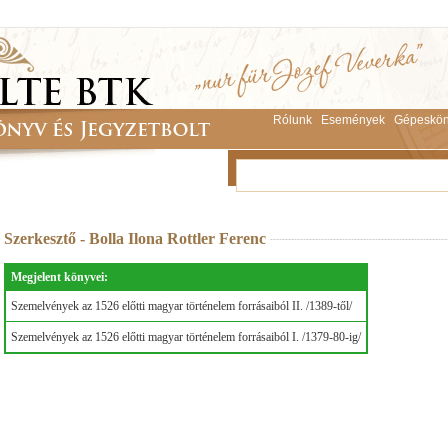
Rólunk
Események
Gépeskön
Szerkesztő - Bolla Ilona Rottler Ferenc
Megjelent könyvei:
Szemelvények az 1526 előtti magyar történelem forrásaiból II. /1389-től/
Szemelvények az 1526 előtti magyar történelem forrásaiból I. /1379-80-ig/