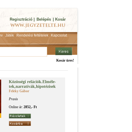
Regisztráció
|
Belépés
|
Kosár
yv
Játék
Rendelési feltételek
Kapcsolat
Kosár üres!
Kö­zös­sé­gi re­lá­ci­ók.El­mé­le­
tek,nar­ra­tí­vák,hi­po­té­zi­sek
Feleky Gábor
Praxis
Online ár:
2852,- Ft