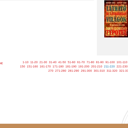
«
1-10
11-20
21-30
31-40
41-50
51-60
61-70
71-80
81-90
91-100
101-110
150
151-160
161-170
171-180
181-190
191-200
201-210
211-220
221-230
270
271-280
281-290
291-300
301-310
311-320
321-3
Kapcsolat
Oldaltérkép