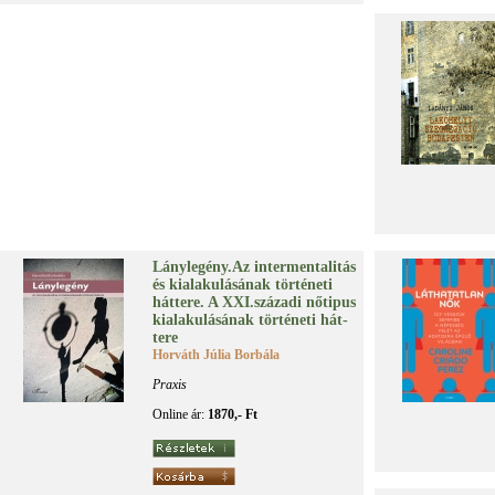
Lány­le­gény.Az in­ter­men­ta­li­tás
és ki­ala­ku­lá­sá­nak tör­té­ne­ti
hát­te­re. A XXI.​száza­di nő­ti­pus
ki­ala­ku­lá­sá­nak tör­té­ne­ti hát­
te­re
Horváth Júlia Borbála
Praxis
Online ár:
1870,- Ft