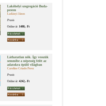
La­kó­he­lyi szeg­re­gá­ció Bu­da­
pes­ten
Ladányi János
Praxis
Online ár:
1488,- Ft
Lát­ha­tat­lan nők. Így vesszük
sem­mi­be a né­pes­ség fe­lét az
ada­tok­ra épü­lő vi­lág­ban
Caroline Criado Perez
Praxis
Online ár:
4242,- Ft