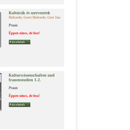
Kul­tú­rák és szer­ve­ze­tek
Hofstede, Geert Hofstede, Gert Jan
Praxis
Éppen nincs, de lesz!
Kul­tur­wis­senschaf­ten und
fra­u­ens­tu­di­en 1-2.
Praxis
Éppen nincs, de lesz!