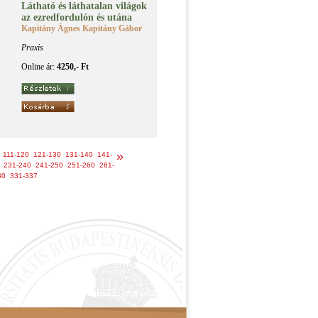
Lát­ha­tó és lát­ha­ta­lan vi­lá­gok
az ez­red­for­du­lón és utá­na
Kapitány Ágnes Kapitány Gábor
Praxis
Online ár:
4250,- Ft
»
111-120
121-130
131-140
141-
231-240
241-250
251-260
261-
30
331-337
© ELTE jegyzetbolt