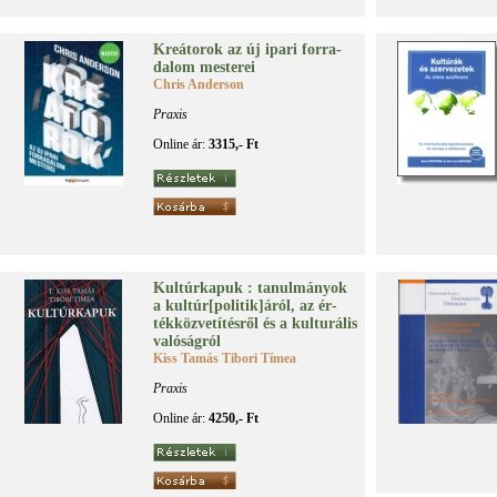
Kre­á­to­rok az új ipa­ri for­ra­
da­lom mes­te­rei
Chris Anderson
Praxis
Online ár:
3315,- Ft
Kul­túr­ka­puk : ta­nul­má­nyok
a kul­túr[po­li­tik]áról, az ér­
ték­köz­ve­tí­tés­ről és a kul­tu­rá­lis
va­ló­ság­ról
Kiss Tamás Tibori Tímea
Praxis
Online ár:
4250,- Ft