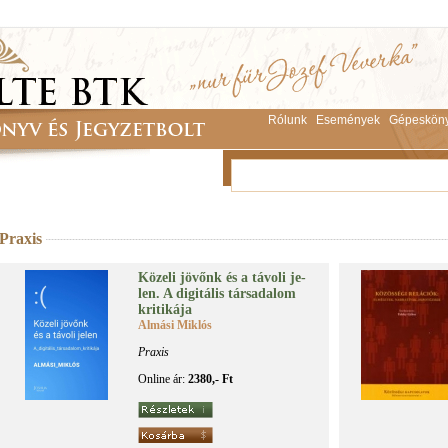
Rólunk
Események
Gépeskön
Praxis
Kö­ze­li jö­vőnk és a tá­vo­li je­
len. A di­gi­tá­lis tár­sa­da­lom
kri­ti­ká­ja
Almási Miklós
Praxis
Online ár:
2380,- Ft