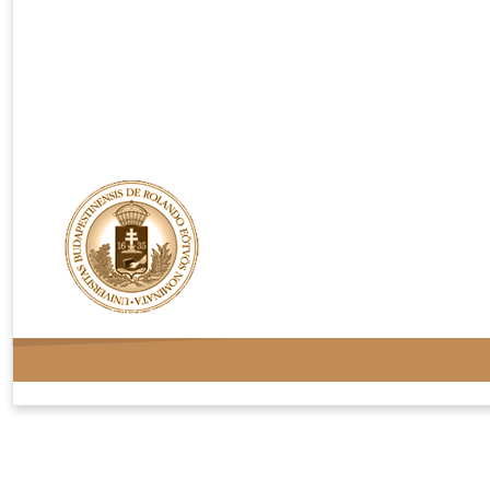
Rendelési feltételek
Adatvédelem
Kapcsolat
Oldaltérkép