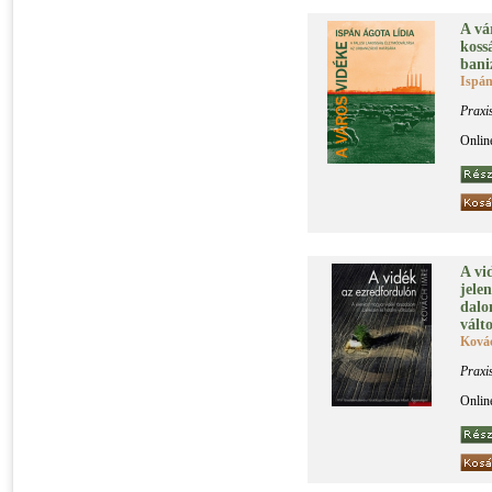
A vá­
kos­s
ba­ni­
Ispán
Praxi
Onlin
A vi­
je­le
da­lo
vál­to
Ková
Praxi
Onlin