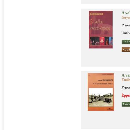
A val­
Guya
Praxi
Onlin
A val
Emil
Praxi
Éppen