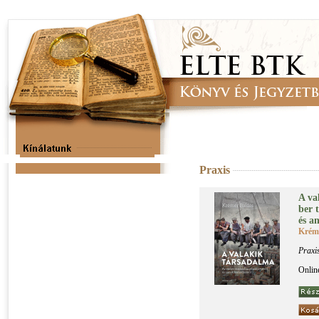
Praxis
A va­
ber tá
és an
Kréme
Praxi
Onlin