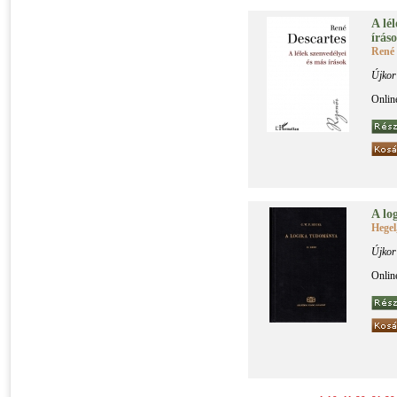
A lé­
írá­s
René 
Újkor
Onlin
A lo­
Hegel
Újkor
Onlin