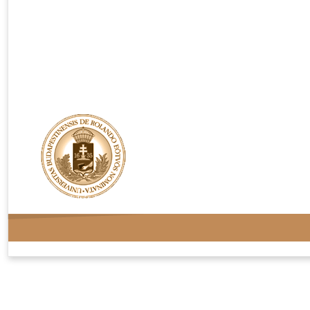
Rendelési feltételek
Adatvédelem
Kapcsolat
Oldaltérkép