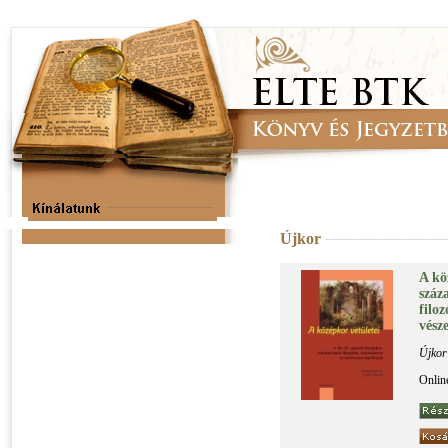
Újkor
A kö­
szá­z
fi­lo
vé­sze
Újkor
Onlin