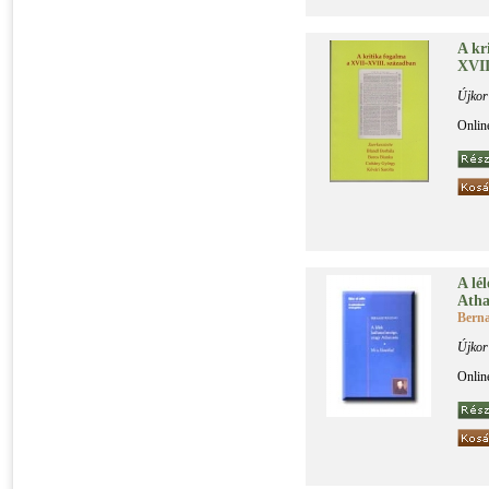
A kri
XVI­I
Újkor
Onlin
A lé­
Atha­
Berna
Újkor
Onlin