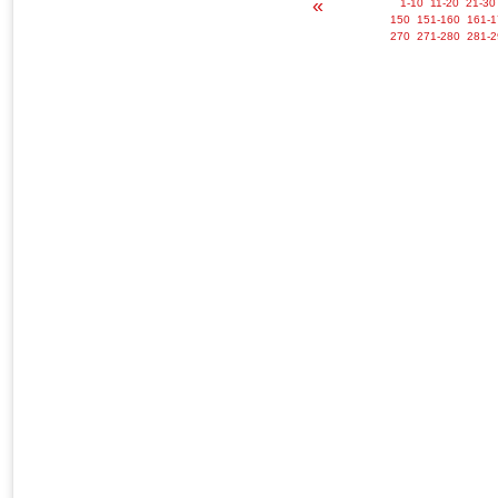
«
1-10
11-20
21-30
150
151-160
161-1
270
271-280
281-2