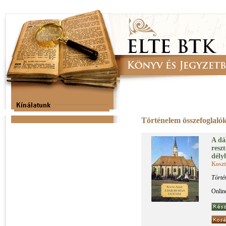
Történelem összefoglaló
A dá­
resz­
dély
Kosz
Törté
Onlin