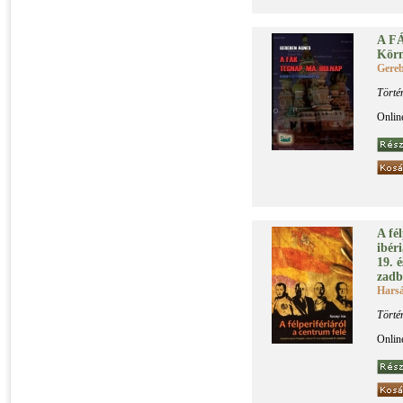
A FÁ
Kör­n
Gere
Törté
Onlin
A fél­
ibé­r
19. 
zad­b
Harsá
Törté
Onlin