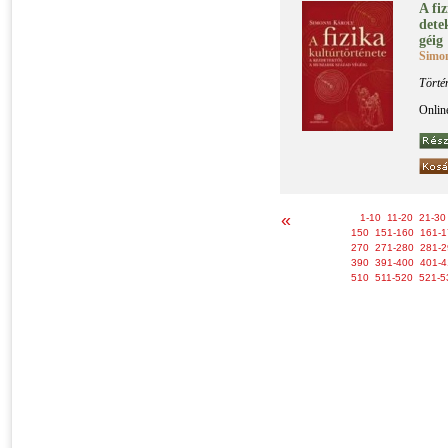
A fi­
de­te
gé­ig
Simon
Törté
Onlin
«
1-10
11-20
21-30
150
151-160
161-1
270
271-280
281-2
390
391-400
401-4
510
511-520
521-5