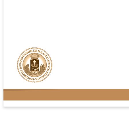
Rendelési feltételek
Adatvédelem
Kapcsolat
Oldaltérkép