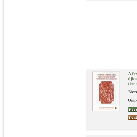
A fe­r
új­ko
té­re
Törté
Onlin