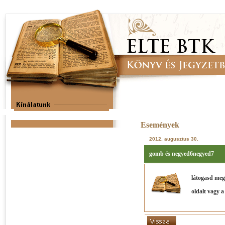
Események
2012. augusztus 30.
gomb és negyed6negyed7
látogasd me
oldalt vagy 