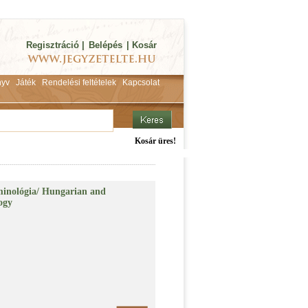
Regisztráció
|
Belépés
|
Kosár
yv
Játék
Rendelési feltételek
Kapcsolat
Kosár üres!
minológia/ Hungarian and
ogy