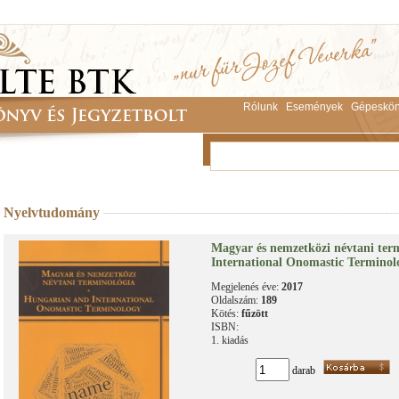
Rólunk
Események
Gépeskön
Nyelvtudomány
Magyar és nemzetközi névtani ter
International Onomastic Terminol
Megjelenés éve:
2017
Oldalszám:
189
Kötés:
fűzött
ISBN:
1. kiadás
darab