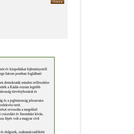
öt év közpolitikai fejleményeiről
yege három pontban foglalható
tlen demokraták minden erőfeszítése
tették a Kádár-rezsim legtöbb
ztársaság törvényhozását és
g és a jogbiztonság jelszavaira
elekvési terét.
órészt orvosolta a megelőző
csiszolást és finomítást kíván,
kus lépés volt a magyar civil
 és dolgozik, szaktanácsadóként