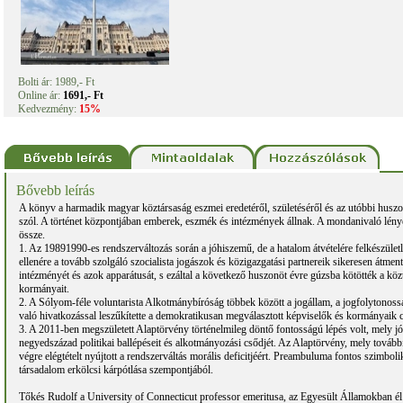
Bolti ár: 1989,- Ft
Online ár:
1691,- Ft
Kedvezmény:
15%
Bővebb leírás
A könyv a harmadik magyar köztársaság eszmei eredetéről, születéséről és az utóbbi huszon
szól. A történet központjában emberek, eszmék és intézmények állnak. A mondanivaló lén
össze.
1. Az 19891990-es rendszerváltozás során a jóhiszemű, de a hatalom átvételére felkészüle
ellenére a tovább szolgáló szocialista jogászok és közigazgatási partnereik sikeresen átmen
intézményét és azok apparátusát, s ezáltal a következő huszonöt évre gúzsba kötötték a kö
kormányait.
2. A Sólyom-féle voluntarista Alkotmánybíróság többek között a jogállam, a jogfolytonossá
való hivatkozással leszűkítette a demokratikusan megválasztott képviselők és kormányaik cs
3. A 2011-ben megszületett Alaptörvény történelmileg döntő fontosságú lépés volt, mely j
negyedszázad politikai ballépéseit és alkotmányozási csődjét. Az Alaptörvény, mely további 
végre elégtételt nyújtott a rendszerváltás morális deficitjéért. Preambuluma fontos szimboli
társadalom erkölcsi kárpótlása szempontjából.
Tőkés Rudolf a University of Connecticut professor emeritusa, az Egyesült Államokban él