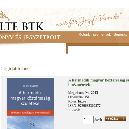
Rólunk
Események
Gépeskön
Legújabb kor
A harmadik magyar köztársaság szü
intézmények
Megjelenés éve:
2015
Oldalszám:
151
Kötés:
fűzve
ISBN:
9789632369877
1. kiadás
darab