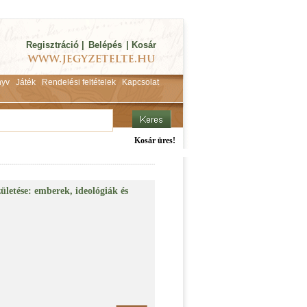
Regisztráció
|
Belépés
|
Kosár
yv
Játék
Rendelési feltételek
Kapcsolat
Kosár üres!
letése: emberek, ideológiák és