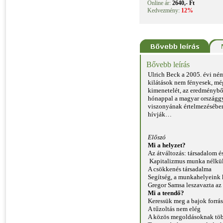
Online ár:
2640,- Ft
Kedvezmény:
12%
Bővebb leírás
Ulrich Beck a 2005. évi ném
kilátások nem fényesek, mégi
kimenetelét, az eredményb
hónappal a magyar országgyű
viszonyának értelmezésében
hívják…
Előszó
Mi a helyzet?
Az átváltozás: társadalom é
Kapitalizmus munka nélkü
A csökkenés társadalma
Segítség, a munkahelyeink
Gregor Samsa leszavazta az
Mi a teendő?
Keressük meg a bajok forrás
A tűzoltás nem elég
A közös megoldásoknak töb