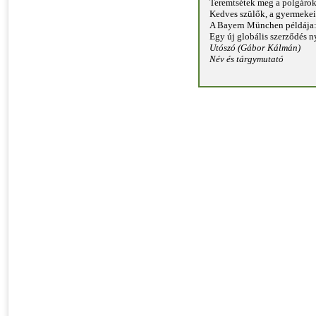
Teremtsétek meg a polgárok
Kedves szülők, a gyermekei
A Bayern München példája:
Egy új globális szerződés
Utószó (Gábor Kálmán)
Név és tárgymutató