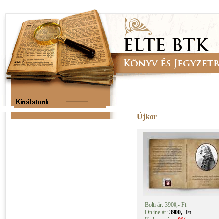
Újkor
Bolti ár: 3900,- Ft
Online ár:
3900,- Ft