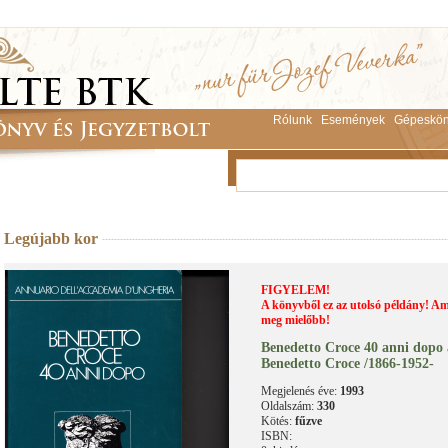
Rólunk
Események
Gépeskön
Legújabb kor
FIGYELEM!
A könyvből ez az utolsó példány! Am
meg mielőbb!
Benedetto Croce 40 anni dopo a
Benedetto Croce /1866-1952-
Megjelenés éve:
1993
Oldalszám:
330
Kötés:
fűzve
ISBN: