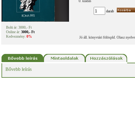
0. kiadás
darab
Bolti ár: 3000,- Ft
Online ár:
3000,- Ft
Kedvezmény:
0%
Jó áll. könyvtári fölöspld. Olasz nyelv
Bővebb leírás