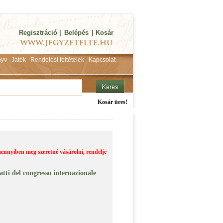
Regisztráció
|
Belépés
|
Kosár
yv
Játék
Rendelési feltételek
Kapcsolat
Kosár üres!
ennyiben meg szeretné vásárolni, rendelje
tti del congresso internazionale