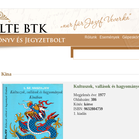
Rólunk
Események
Gépeskön
Kina
Kultuszok, vallások és hagyomán
Megjelenés éve:
1977
Oldalszám:
386
Kötés:
kötve
ISBN:
9632804759
1. kiadás