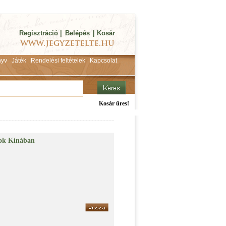
Regisztráció
|
Belépés
|
Kosár
yv
Játék
Rendelési feltételek
Kapcsolat
Kosár üres!
yok Kínában