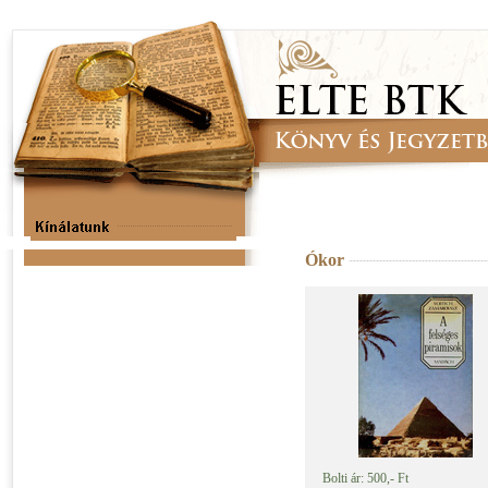
Ókor
Bolti ár: 500,- Ft