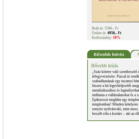
Bolti ár: 5500,- Ft
Online ár:
4950,- Ft
Kedvezmény:
10%
Bővebb leírás
„Száz kötetre való szentbeszéd s
lefegyverzésére. Pascal úr rend
szabadítanának egy tucatnyi hi
hiszen a hit legerőteljesebb me
metafizikusához és legmélyrehat
indítania a vallástalanokat és 
Epikuroszt meglátta egy templo
templomban! Minden kételyem sze
ennyire nyilvánvaló, mint most, 
beszélt róla a kortárs – aki az e