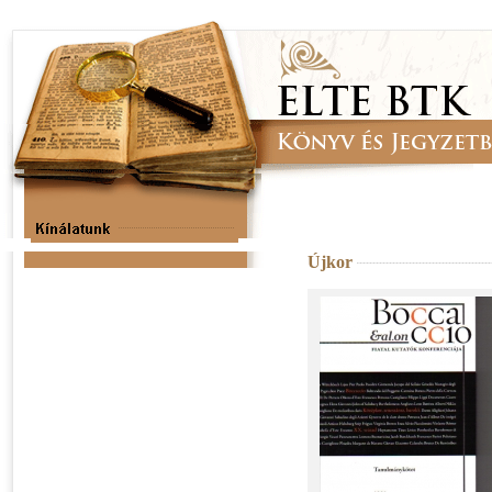
Újkor