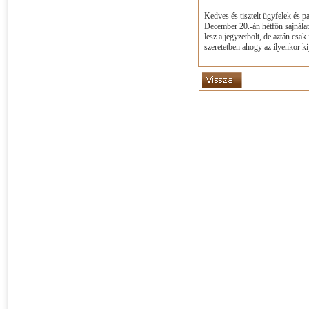
Kedves és tisztelt ügyfelek és pa
December 20.-án hétfőn sajnálat
lesz a jegyzetbolt, de aztán cs
szeretetben ahogy az ilyenkor kij